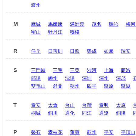
瀘州
M
麻城
馬爾康
滿洲裏
茂名
瑪沁
梅河
密山
牡丹江
穆棱
R
任丘
日喀則
日照
榮成
如皋
瑞安
S
三門峽
三明
三亞
沙河
上海
商洛
邵陽
嵊州
沈陽
深圳
深州
深邡
雙鴨山
舒蘭
朔州
四平
鬆原
鬆滋
T
泰安
太倉
台山
台灣
泰興
太原
桐城
銅川
通化
同江
通遼
銅陵
P
磐石
攀枝花
蓬萊
彭州
平安
平頂山