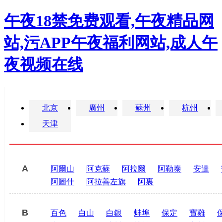
午夜18禁免费观看,午夜精品网
站,污APP午夜福利网站,成人午
夜视频在线
北京
廣州
蘇州
杭州
天津
A
阿爾山
阿克蘇
阿拉爾
阿勒泰
安達
阿圖什
阿拉善左旗
阿裏
B
百色
白山
白銀
蚌埠
保定
寶雞