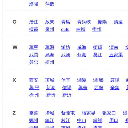
濮陽
萍鄉
Q
潛江
啟東
青島
青銅峽
慶陽
清遠
棲霞
泉州
qufu
曲靖
衢州
W
萬寧
萬源
濰坊
威海
衛輝
渭南
武岡
烏海
武漢
蕪湖
吳江
五家渠
吳忠
梧州
X
西安
項城
信宜
湘潭
湘 鄉
襄陽
興 平
新泰
信陽
興義
西寧
辛集
徐 州
新忻
新沂
Z
棗莊
增城
紮蘭屯
張家界
張家口
漳
鄭州
鎮江
枝江
中山
鍾祥
周口
資興
資陽
鄒城
遵化
遵義