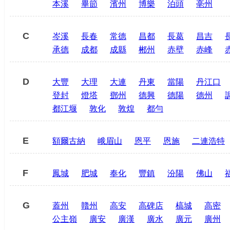
本溪
畢節
濱州
博樂
泊頭
亳州
C
岑溪
長春
常德
昌都
長葛
昌吉
承德
成都
成縣
郴州
赤壁
赤峰
D
大豐
大理
大連
丹東
當陽
丹江口
登封
燈塔
鄧州
德興
德陽
德州
都江堰
敦化
敦煌
都勻
E
額爾古納
峨眉山
恩平
恩施
二連浩特
F
鳳城
肥城
奉化
豐鎮
汾陽
佛山
G
蓋州
贛州
高安
高碑店
槁城
高密
公主嶺
廣安
廣漢
廣水
廣元
廣州