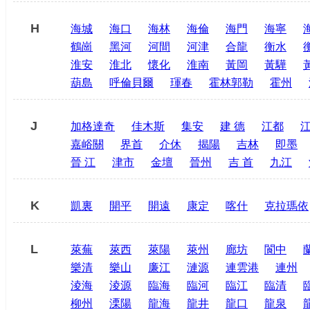
H
海城
海口
海林
海倫
海門
海寧
鶴崗
黑河
河間
河津
合龍
衡水
淮安
淮北
懷化
淮南
黃岡
黃驊
葫島
呼倫貝爾
琿春
霍林郭勒
霍州
J
加格達奇
佳木斯
集安
建 德
江都
嘉峪關
界首
介休
揭陽
吉林
即墨
晉 江
津市
金壇
晉州
吉 首
九江
K
凱裏
開平
開遠
康定
喀什
克拉瑪依
L
萊蕪
萊西
萊陽
萊州
廊坊
閬中
樂清
樂山
廉江
漣源
連雲港
連州
淩海
淩源
臨海
臨河
臨江
臨清
柳州
溧陽
龍海
龍井
龍口
龍泉